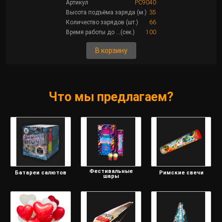
Артикул
РС9040
Высота подъёма заряда (м.)
35
Количество зарядов (шт.)
66
Время работы до ...(сек.)
100
В корзину
Что мы предлагаем?
Фестивальные
Батареи салютов
Римские свечи
шары