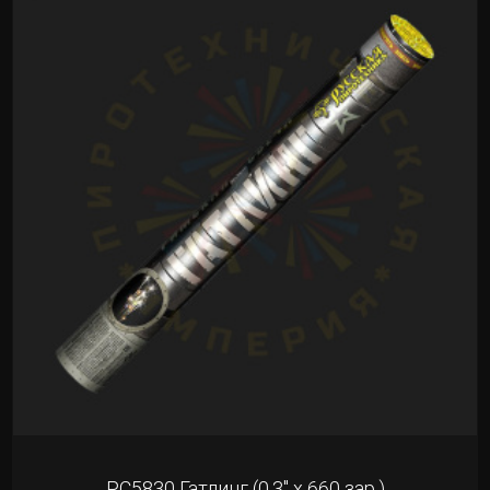
РС5830 Гатлинг (0.3" х 660 зар.)