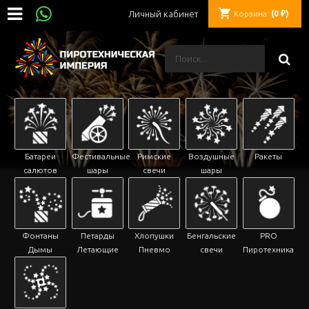
Личный кабинет
Корзина:
(0 ₽)
Батареи
Фестивальные
Римские
Воздушные
Ракеты
салютов
шары
свечи
шары
Фонтаны
Петарды
Хлопушки
Бенгальские
PRO
Дымы
Летающие
Пневмо
свечи
Пиротехника